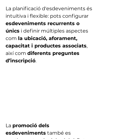
La planificació d'esdeveniments és 
intuïtiva i flexible: pots configurar 
esdeveniments recurrents o 
únics
 i definir múltiples aspectes 
com 
la ubicació, aforament, 
capacitat i productes associats
, 
així com 
diferents preguntes 
d’inscripció
.
La 
promoció dels 
esdeveniments
 també es 