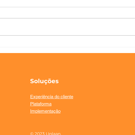
A Uplaan apresenta as
Hou
suas novas
invi
funcionalidades para esta
exp
temporada: mais
digitalização, maior
eficiência e uma melhor
Soluções
experiência para o
hóspede
Experiência do cliente
Plataforma
Implementação
© 2023 Uplaan.