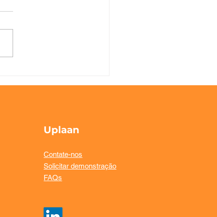
sekeeping: o motor
sível que define a
eriência do hóspede
Uplaan
Contate-nos
Solicitar demonstração
FAQs