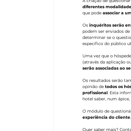
A criação de questionár
diferentes modalidade
que pode 
associar a u
Os 
inquéritos serão 
podem ser enviados de 
determinar se o questi
específico do público ut
Uma vez que o hóspede t
(através da aplicação ou
serão associadas ao s
Os resultados serão t
opinião de 
todos os hó
profissional
. Esta info
hotel saber, num ápice,
O módulo de questionár
experiência do cliente
.
Quer saber mais? Conta