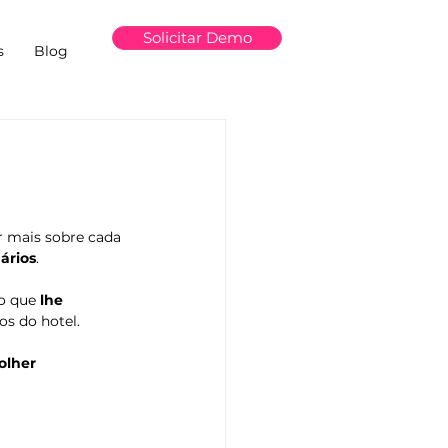
Solicitar Demo
s
Blog
r mais sobre cada 
ários
.
o que 
lhe 
os do hotel.
olher 