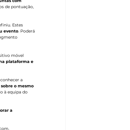
guntas com 
los de pontuação, 
iniu. Estes 
ou evento
. Poderá 
segmento 
itivo móvel 
na plataforma e 
conhecer a 
o sobre o mesmo 
do à equipa do 
orar a 
.com
.