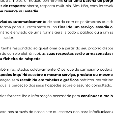
ios é simples: o módulo permite-lhe 
criar uma bateria de per
s de resposta
: aberta, resposta múltipla, Sim-Não, com interva
ma reserva ou estadia
.
enviados automaticamente
 de acordo com os parâmetros que def
forma pontual, recorrente ou no 
final de um serviço, estadia 
onário é enviado de uma forma geral a todo o público ou a um 
ilizador.
enha respondido ao questionário a partir do seu próprio dispos
 do correio eletrónico), as 
suas respostas serão armazenadas 
eu ficheiro de hóspede
.
ambém registados coletivamente. O parque de campismo poderá 
spedes inquiridos sobre o mesmo serviço, produto ou mesm
rmação será 
recolhida em tabelas e gráficos
 práticos, permitin
 qual a perceção dos seus hóspedes sobre o assunto consultado.
ios fornece-lhe a informação necessária para 
continuar a melh
cte-nos através do 
nosso site
 ou escreva-nos para 
info@uplaan