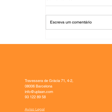
Escreva um comentário
Do pedido à entrega:
como melhorar a gestão
de solicitações com uma
operação mais visual e
eficiente
Travessera de Gràcia 71, 4-2,
08006 Barcelona
info@uplaan.com
93 122 89 58
Aviso Legal