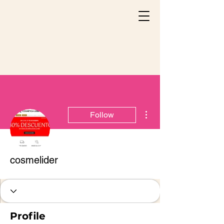
More actions
Follow
cosmelider
Profile