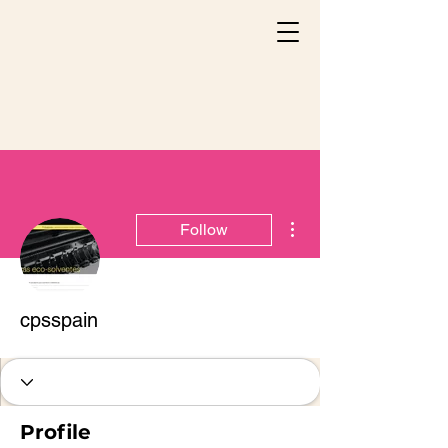
More actions
Follow
cpsspain
Profile