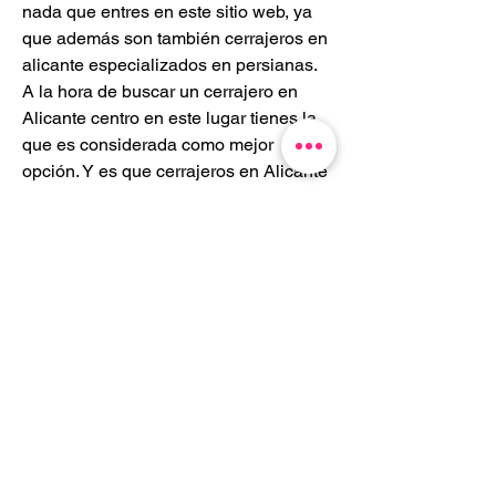
nada que entres en este sitio web, ya 
que además son también cerrajeros en 
alicante especializados en persianas. 
A la hora de buscar un cerrajero en 
Alicante centro en este lugar tienes la 
que es considerada como mejor 
opción. Y es que cerrajeros en Alicante 
24 horas vas a poder dar con algunos, 
pero ninguno con tanta experiencia. 
Accede a su web: Cerrajeros 
Torrevieja - Rodríguez Corea e Hijos.
Travessera de Gràcia 71, 4-2,
08006 Barcelona