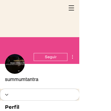
Más acciones
Seguir
summumtantra
Perfil