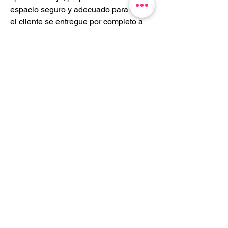
espacio seguro y adecuado para que 
el cliente se entregue por completo a 
la experiencia. Los Masajes eroticos 
Madrid ofrecen una variedad de 
técnicas para proporcionar una 
experiencia única y placentera a cada 
cliente. Si prefieres un servicio más 
exclusivo, los masajes Madrid con final 
feliz pueden ser justo lo que necesitas 
para desconectar y disfrutar 
plenamente. 
Travessera de Gràcia 71, 4-2,
08006 Barcelona