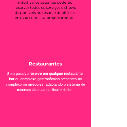
intuitiva, os usuários poderão
reservar todos os serviços e shows
disponíveis no resort e debitá-los
em sua conta automaticamente.
Restaurantes
Será possível
reserve em qualquer restaurante,
bar ou complexo gastronômico
presentes no
complexo ou arredores, adaptando o sistema de
reservas às suas particularidades.