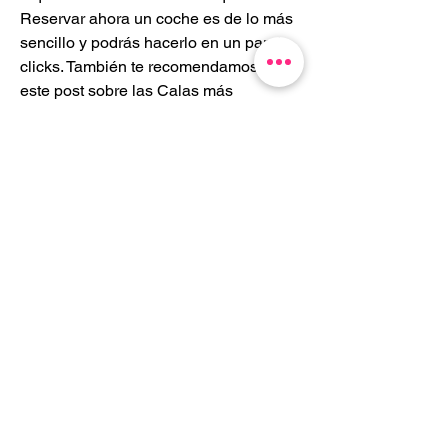
Reservar ahora un coche es de lo más 
sencillo y podrás hacerlo en un par de 
clicks. También te recomendamos ver 
este post sobre las Calas más 
famosas de Menorca y así aprovechar 
el viaje al máximo. Descubre aquí 
lugares únicos en la isla cómo la Cala 
en Brut, la Cala en Porter o Monte toro 
en Menorca. Entra a este artículo: 
Mejores calas de Menorca, para 
conocer qué sitios increibles te ofrece 
esta isla. Te recomendamos echar un 
vistazo a una de estas secciones: 
Alquiler coche Menorca emp