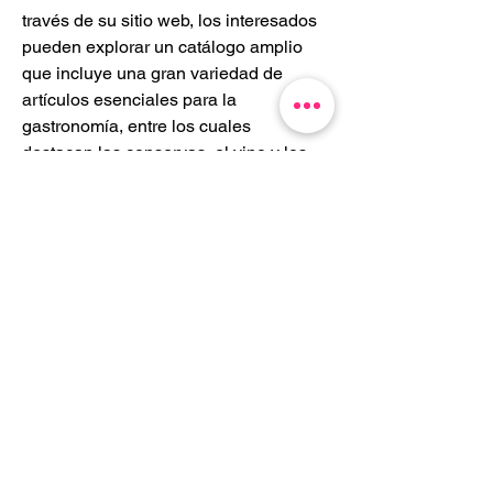
través de su sitio web, los interesados 
pueden explorar un catálogo amplio 
que incluye una gran variedad de 
artículos esenciales para la 
gastronomía, entre los cuales 
destacan las conservas, el vino y los 
aceites. Estos productos no solo 
representan la riqueza culinaria de 
diversas regiones, sino que también 
son el resultado de un riguroso 
proceso de selección que garantiza 
que cada cliente reciba lo mejor en 
términos de sabor, frescura y calidad. 
Emilio Guardiola ha trabajado 
incansablemente para mantener un 
equilibrio entre la tradición y la