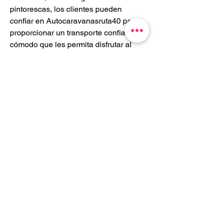
pintorescas, los clientes pueden 
confiar en Autocaravanasruta40 para 
proporcionar un transporte confiable y 
cómodo que les permita disfrutar al 
máximo de su tiempo en la carretera. 
En resumen, Autocaravanasruta40 es 
la opción perfecta para aquellos que 
buscan una experiencia de viaje única 
y emocionante. Con su amplia gama 
de vehículos, servicios y experiencia 
en la industria, Autocaravanasruta40 
se ha ganado la confianza de clientes 
de todo el mundo. Planifique su 
próxima aventura con Autocaravanasru